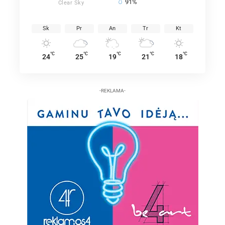
91%
Clear Sky
Sk
Pr
An
Tr
Kt
°C
°C
°C
°C
°C
24
25
19
21
18
-REKLAMA-