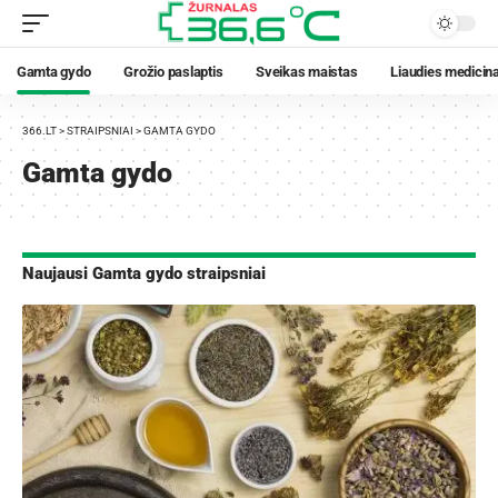
Gamta gydo
Grožio paslaptis
Sveikas maistas
Liaudies medicin
366.LT
>
STRAIPSNIAI
>
GAMTA GYDO
Gamta gydo
Naujausi Gamta gydo straipsniai