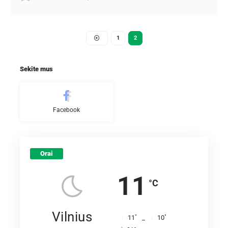
1
2
Sekite mus
Facebook
Orai
11
°C
Vilnius
°
°
11
_
10