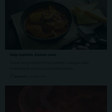
Kaip maitintis žiemos metu
Žiemą, kai gyvenimo ritmas sulėtėja ir daugiau laiko
praleidžiama namuose, prie televizoriaus…
EGIDIJUS
12 SAUSIO, 2023