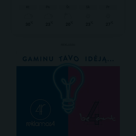
Kt
Pn
Št
Sk
Pr
°C
°C
°C
°C
°C
30
23
20
23
27
-REKLAMA-