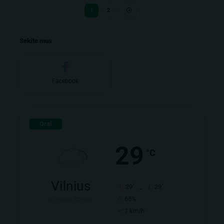
1
2
Sekite mus
Facebook
Orai
29
°C
Vilnius
°
°
29
_
29
65%
Overcast Clouds
1 km/h