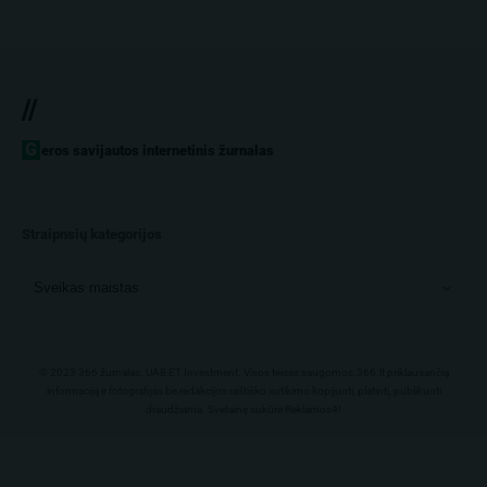
//
Geros savijautos internetinis žurnalas
Straipnsių kategorijos
© 2023 366 žurnalas. UAB ET Investment. Visos teisės saugomos.366.lt priklausančią
informaciją ir fotografijas be redakcijos raštiško sutikimo kopijuoti, platinti, publikuoti
draudžiama. Svetainę sukūrė
Reklamos4!