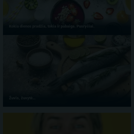
Kokia dienos pradžia, tokia ir pabaiga. Pusryčiai.
Žuvis, žuvytė…