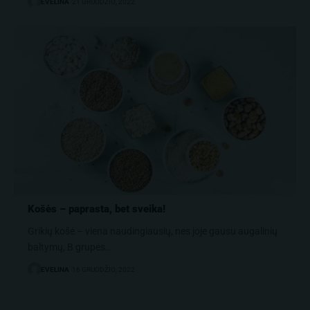
EVELINA
21 GRUODŽIO, 2022
Košės – paprasta, bet sveika!
Grikių košė – viena naudingiausių, nes joje gausu augalinių
baltymų, B grupės…
EVELINA
16 GRUODŽIO, 2022