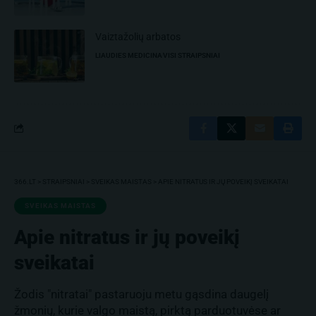
Vaiztažolių arbatos
LIAUDIES MEDICINA
VISI STRAIPSNIAI
366.LT
>
STRAIPSNIAI
>
SVEIKAS MAISTAS
>
APIE NITRATUS IR JŲ POVEIKĮ SVEIKATAI
SVEIKAS MAISTAS
Apie nitratus ir jų poveikį
sveikatai
Žodis "nitratai" pastaruoju metu gąsdina daugelį
žmonių, kurie valgo maistą, pirktą parduotuvėse ar