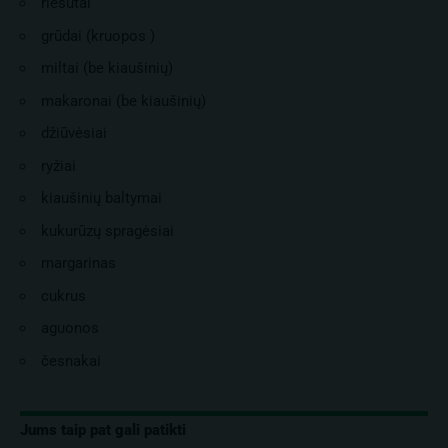
riešutai
grūdai (kruopos )
miltai (be kiaušinių)
makaronai (be kiaušinių)
džiūvėsiai
ryžiai
kiaušinių baltymai
kukurūzų spragėsiai
margarinas
cukrus
aguonos
česnakai
Jums taip pat gali patikti