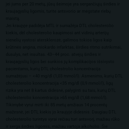
jei jums per 20 metų, jūsų šeimoje yra sergančiųjų širdies ir
kraujagyslių ligomis, turite antsvorio ar mėgstate riebų
maistą.
Jei kraujyje padidėja MTL ir sumažėja DTL cholesterolio
kiekis, dėl cholesterolio kaupimosi ant vidinių arterijų
sienelių vystosi atersklerozė, galimos tokios ligos kaip
krūtinės angina, miokardo infarktas, širdies ritmo sutrikimai,
dusulys, net insultas. 43–44 proc. atvejų širdies ir
kraujagyslių ligos bei sunkios jų komplikacijos išsivysto
pacientams, kurių DTL cholestrolio koncentracija
sumažėjusi – <40 mg/dl (1,03 mmol/l). Asmenims, kurių DTL
cholesterolio koncentracija <35 mg/dl (0,9 mmol/l), ligų
rizika yra net 8 kartus didesnė, palyginti su tais, kurių DTL
cholesterolio koncentracija >65 mg/dl (1,68 mmol/l).
Tikimybė vyrui mirti iki 85 metų amžiaus 14 procentų
mažesnė, jei DTL kiekis jo kraujyje didesnis. Daugiau DTL
cholesterolio turintys vyrai rečiau turi antsvorį, mažiau rūko
ir serga širdies ligomis, mažiau vartoja alkoholio. Šie