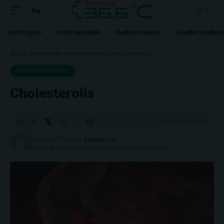
Aa
Gamta gydo
Grožio paslaptis
Sveikas maistas
Liaudies medicin
366.LT
>
STRAIPSNIAI
>
SVEIKAS MAISTAS
>
CHOLESTEROLIS
SVEIKAS MAISTAS
Cholesterolis
6 MIN. SKAITYMAS
6 MIN. SKAITYMAS
PASKUTINĮ KARTĄ ATNAUJINTA: 12 SAUSIO, 2023 11:16 AM