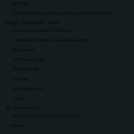
sviestas
komerciniai pyragaičiai, biskvitai, įvairūs traškučiai
Mažas cholesterolio kiekis:
visos žuvys (baltos ir riebios)
konservuota žuvis su augaliniu aliejumi
liesa mėsa
vištiena be odos
liesas pienas
jogurtas
kaimiškas sūris
duona
Be cholesterolio:
visos daržovės ir augaliniai aliejai
vaisiai