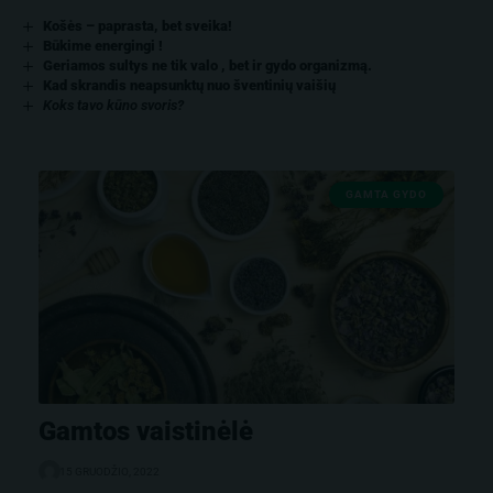
Košės – paprasta, bet sveika!
Būkime energingi !
Geriamos sultys ne tik valo , bet ir gydo organizmą.
Kad skrandis neapsunktų nuo šventinių vaišių
Koks tavo kūno svoris?
GAMTA GYDO
Gamtos vaistinėlė
15 GRUODŽIO, 2022