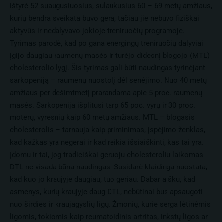
ištyrė 52 suaugusiuosius, sulaukusius 60 – 69 metų amžiaus,
kurių bendra sveikata buvo gera, tačiau jie nebuvo fiziškai
aktyvūs ir nedalyvavo jokioje treniruočių programoje.
Tyrimas parodė, kad po gana energingų treniruočių dalyviai
įgijo daugiau raumenų masės ir turėjo didesnį blogojo (MTL)
cholesterolio lygį. Šis tyrimas gali būti naudingas tyrinėjant
sarkopeniją – raumenų nuostolį dėl senėjimo. Nuo 40 metų
amžiaus per dešimtmetį prarandama apie 5 proc. raumenų
masės. Sarkopenija išplitusi tarp 65 poc. vyrų ir 30 proc.
moterų, vyresnių kaip 60 metų amžiaus. MTL – blogasis
cholesterolis – tarnauja kaip priminimas, įspėjimo ženklas,
kad kažkas yra negerai ir kad reikia išsiaiškinti, kas tai yra.
Įdomu ir tai, jog tradiciškai geruoju cholesteroliu laikomas
DTL ne visada būna naudingas. Susidarė klaidinga nuostata,
kad kuo jo kraujyje daugiau, tuo geriau. Dabar aišku, kad
asmenys, kurių kraujyje daug DTL, nebūtinai bus apsaugoti
nuo širdies ir kraujagyslių ligų. Žmonių, kurie serga lėtinėmis
ligomis, tokiomis kaip reumatoidinis artritas, inkstų ligos ar