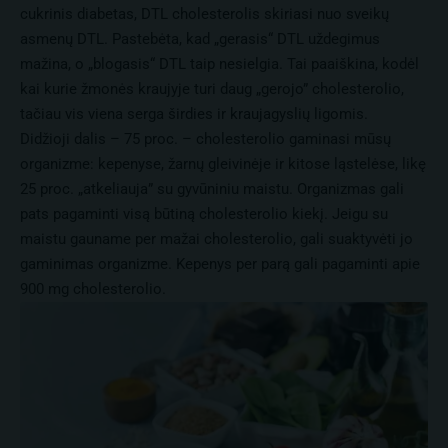
cukrinis diabetas, DTL cholesterolis skiriasi nuo sveikų
asmenų DTL. Pastebėta, kad „gerasis“ DTL uždegimus
mažina, o „blogasis“ DTL taip nesielgia. Tai paaiškina, kodėl
kai kurie žmonės kraujyje turi daug „gerojo” cholesterolio,
tačiau vis viena serga širdies ir kraujagyslių ligomis.
Didžioji dalis – 75 proc. – cholesterolio gaminasi mūsų
organizme: kepenyse, žarnų gleivinėje ir kitose ląstelėse, likę
25 proc. „atkeliauja” su gyvūniniu maistu. Organizmas gali
pats pagaminti visą būtiną cholesterolio kiekį. Jeigu su
maistu gauname per mažai cholesterolio, gali suaktyvėti jo
gaminimas organizme. Kepenys per parą gali pagaminti apie
900 mg cholesterolio.