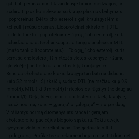
gali būti pernešamos tik vandenyje tirpios medžiagos, jis
sudaro tirpius kompleksus su kraujo plazmos baltymais –
lipoproteinus. Dėl to cholesterolis gali kraujagyslėmis
keliauti į mūsų organus. Lipoproteinai skirstomi į DTL
(didelio tankio lipoproteinus) – “gerąjį“ cholesterolį, kuris
neleidžia cholesteroliui kauptis arterijų sienelėse, ir MTL
(mažo tankio lipoproteinus) – “blogąjį” cholesterolį, kuris
perneša cholesterolį iš sintezės vietos kepenyse ir žarnų
gleivinėje į periferinius audinius ir jų kraujagysles.
Bendras cholesterolio kiekis kraujyje turi būti ne didesnis
kaip 5,2 mmol/l. Šį skaičių sudaro DTL (ne mažiau kaip 0,9
mmol/l), MTL (iki 3 mmol/l) ir riebiosios rūgštys (ne daugiau
2 mmol/l). Deja, ištyrę bendro cholesterolio kiekį kraujyje,
nesužinosime, kurio – „gerojo“ ar „blogojo“ – yra per daug.
Viršijantys normą duomenys atsiranda ir gerajam
cholesteroliui padidėjus blogojo sąskaita. Tokiu atveju
gydymas visiškai nereikalingas. Tad geriausia atlikti
lipidogramą. Profilaktiškai rekomenduojama išsitirti kasmet,