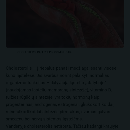
CHOLESTEROLIS / FREEPIK.COM NUOTR.
Cholesterolis – į riebalus panaši medžiaga, esanti visose
kūno ląstelėse. Jis svarbus norint palaikyti normalias
organizmo funkcijas – dalyvauja ląstelių „statyboje”
(naudojamas ląstelių membranų sintezėje), vitamino D,
tulžies rūgščių sintezėje, yra tokių hormonų kaip
progesterinas, androgenai, estrogenai, gliukokortikoidai,
mineralkortikoidai sintezės pirmtakas, svarbus galvos
smegenų bei nervų sistemos ląstelėms.
Vandenyje cholesterolis netirpsta. Tačiau kadangi kraujyje