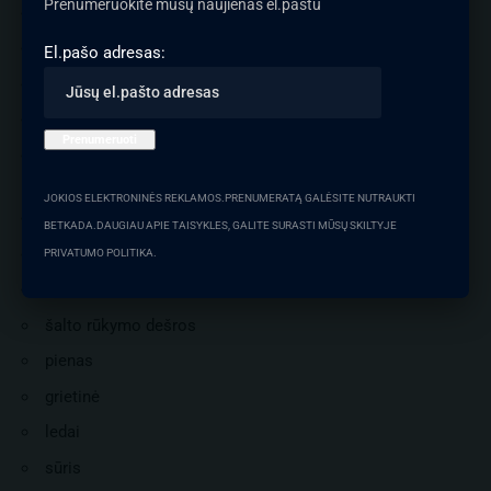
Prenumeruokite mūsų naujienas el.paštu
galvijų vidaus organai (kepenys, smegenys, inkstai)
kiaušinio trynys
El.pašo adresas:
majonezas
žuvies ikrai (raudonieji ir juodieji)
ungurys
Vidutinis cholesterolio kiekis:
JOKIOS ELEKTRONINĖS REKLAMOS.PRENUMERATĄ GALĖSITE NUTRAUKTI
mėsos riebalai
BETKADA.DAUGIAU APIE TAISYKLES, GALITE SURASTI MŪSŲ SKILTYJE
antiena
PRIVATUMO POLITIKA.
žąsiena
šalto rūkymo dešros
pienas
grietinė
ledai
sūris