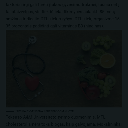
faktoriai irgi gali turėti įtakos gyvenimo trukmei, tačiau net į
tai atsižvelgus, vis tiek išlieka tikimybės sulaukti 85 metų
amžiaus ir didelio DTL kiekio ryšys. DTL kiekį organizme 15-
35 procentais padidinti gali vitaminas B3 (niacinas).
SVEIKA GYVENSENA / FREEPIK.COM NUOTR.
Teksaso A&M Universiteto tyrimo duomenimis, MTL
cholesterolis nėra toks blogas, kaip galvojama. Mokslininkai