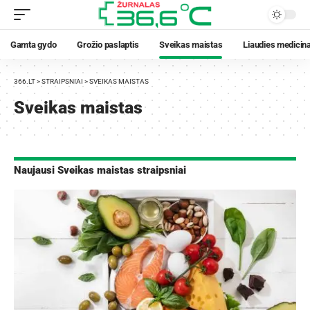
Gamta gydo
Grožio paslaptis
Sveikas maistas
Liaudies medicin
366.LT
>
STRAIPSNIAI
>
SVEIKAS MAISTAS
Sveikas maistas
Naujausi Sveikas maistas straipsniai