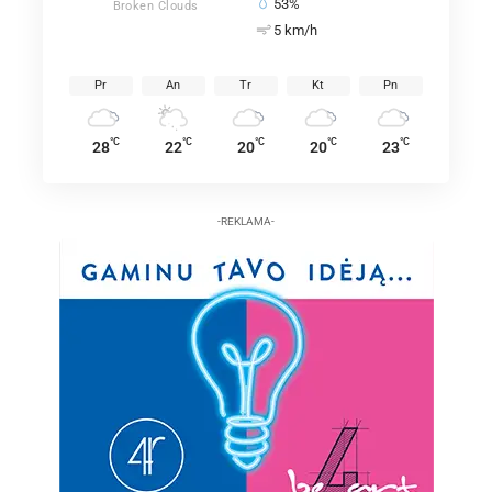
53%
Broken Clouds
5 km/h
Pr
An
Tr
Kt
Pn
°C
°C
°C
°C
°C
28
22
20
20
23
-REKLAMA-