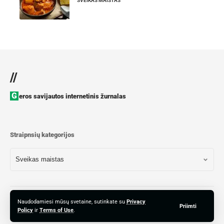
SVEIKAS MAISTAS
//
Geros savijautos internetinis žurnalas
Straipnsių kategorijos
© 2023 366 žurnalas. UAB ET Investment. Visos teisės saugomos.366.lt priklausančią
Naudodamiesi mūsų svetaine, sutinkate su
Privacy
Priimti
informaciją ir fotografijas be redakcijos raštiško sutikimo kopijuoti, platinti, publikuoti
Policy
ir
Terms of Use
.
draudžiama. Svetainę sukūrė
Reklamos4!