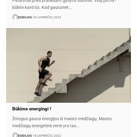
Patarimai prieš pradedant gydytis sultimis. Visų pirma -
būkite kantrūs. Kad gautumėt…
EGIDIJUS
24 LAPKRIČIO, 2022
Būkime energingi !
Žmogus gauna energijos iš maisto medžiagų. Maisto
medžiagų energetinė vertė yra tas…
EGIDIJUS
18 LAPKRIČIO, 2022