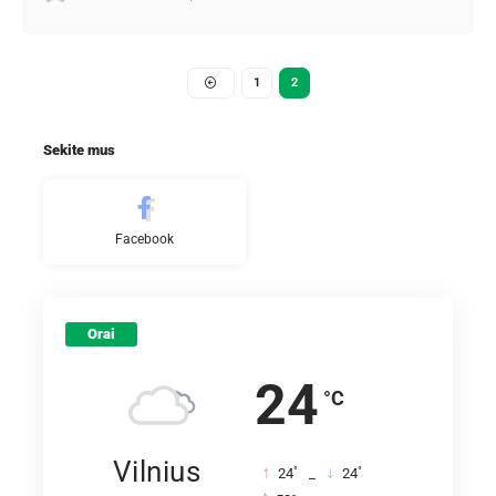
1
2
Sekite mus
Facebook
Orai
24
°C
Vilnius
°
°
24
_
24