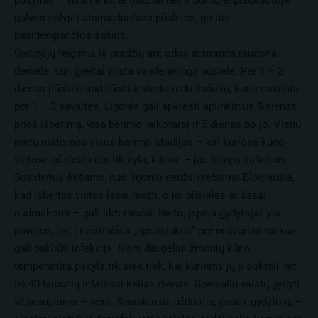
požymis – visame kūne (dažnai net ir burnoje, plaukuotoje
galvos dalyje) atsirandančios pūslelės, greitai
pasidengiančios šašais.
Gydytojų teigimu, iš pradžių ant odos atsiranda raudona
dėmelė, kuri greitai virsta vandenininga pūslele. Per 1 – 2
dienas pūslelė apdžiūsta ir virsta rudu šašeliu, kuris nukrinta
per 1 – 3 savaites. Ligonis gali apkrėsti aplinkinius 5 dienas
prieš išbėrimą, visą bėrimo laikotarpį ir 5 dienas po jo. Vienu
metu matomos visos bėrimo stadijos – kai kuriose kūno
vietose pūslelės dar tik kyla, kitose – jau tampa šašeliais. .
Susidarius šašams, nuo ligonio neužsikrečiama Blogiausia,
kad išbertas vietas labai niežti, o jei pūslelės ar šašai
nudraskomi – gali likti randai. Be to, įspėja gydytojai, yra
pavojus, jog į niežtinčius „spuogiukus“ per nešvarias rankas
gali pakliūti infekcija. Nors daugeliui žmonių kūno
temperatūra pakyla tik šiek tiek, kai kuriems jų ji šokteli net
iki 40 laipsnių ir laikosi kelias dienas. Specialių vaistų gydyti
vėjaraupiams – nėra. Svarbiausia užduotis, pasak gydytojų, –