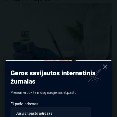
naudojama vėjaraupių vakcina.
Geros savijautos internetinis
SKIEPAI / FREEPIK.COM NUOTR.
žurnalas
Optimalus vaikų skiepijimo laikas – nuo 12 iki 18 mėnesių
amžiaus arba bet kada vyresnio amžiaus, jeigu jie nesirgo
Prenumeruokite mūsų naujienas el.paštu
vėjaraupiais. Vakcinacija taip pat rekomenduojama
paaugliams ir suaugusiems, nesirgusiems vėjaraupiais.
El.pašo adresas:
Gydytojos Rasos Pankauskienės teigimu,vakcina apsaugo
nuo vėjaraupių, kuriais suserga beveik visi žmonės,