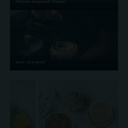
Prašome atsigaivinti ! Punšas
Kava- už ar prieš?