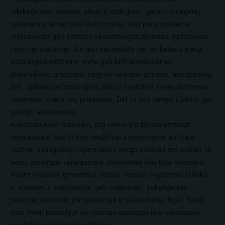
infekcijomis, randais, plaučių uždegimu, galvos smegenų
pakenkimu ar net gali ištikti mirtis. Net persirgusiems
vėjaraupiais gali kartotis skausmingas bėrimas, vadinamas
juostine pūsleline. Jis gali pasireikšti net po kelerių metų.
Vėjaraupiai nėštumo metu gali būti persileidimo,
priešlaikinio gimdymo, negyvo vaisiaus gimimo, apsigimimų,
pvz., galūnių deformacijos, akių ir centrinės nervų sistemos
vystymosi sutrikimų priežastis. Dėl to vos gimęs kūdikis gali
susirgti vėjaraupiais.
Anksčiau buvo manoma, jog vaikui yra būtina persirgti
vėjaraupiais, kad ši liga neužkluptų vyresniame amžiuje
(dažnai suaugusieji vėjaraupiais serga sunkiau nei vaikai). Iš
tiesų, persirgus vėjaraupiais, imunitetas šiai ligai susidaro
visam likusiam gyvenimui, tačiau virusas organizme išlieka
ir, imunitetui susilpnėjus, gali suaktyvėti, sukeldamas
juostinę pūslelinę (tai pavojinga ir skausminga liga). Todėl
šiuo metu pasaulyje vis dažniau apsaugai nuo vėjaraupių