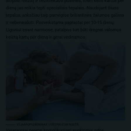
slopinti niežulį ir dezinfekuoti pūsleles, todėl kelis kartus per
dieną jas reikia tepti specialiais tepalais. Naudojant šiuos
tepalus, anksčiau taip pamėgtos briliantinės žalumos galima
ir nebenaudoti. Pasveikstama paprastai per 10-15 dienų.
Ligoniui esant namuose, patalpos turi būti drėgnai valomos
keletą kartų per dieną ir gerai vėdinamos.
VĖJARAUPIŲ BĖRIMAS / FREEPIK.COM NUOTR.
Vėjaraupiai neretai komplikuojasi sunkiomis odos