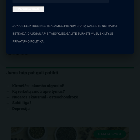
sukeliamų gyvybei pavojingų komplikacijų. Imunitetas tęsiasi
ne mažiau 20 metų. Vėjaraupių vakcina valstybės
nedotuojama.
JOKIOS ELEKTRONINĖS REKLAMOS.PRENUMERATĄ GALĖSITE NUTRAUKTI
Sirgti ar skiepytis – turime nuspręsti patys. Sveiko ir
BETKADA.DAUGIAU APIE TAISYKLES, GALITE SURASTI MŪSŲ SKILTYJE
saulėto pavasario! Tegu kiekvienas saulės spindulėlis
PRIVATUMO POLITIKA.
kiekvienam iš mūsų dovanoja po lašelį sveikatos ir puikios
nuotaikos!
Jums taip pat gali patikti
Kirmėlės- skamba atgrasiai!
Ką reikėtų žinoti apie tymus?
Nugaros skausmai- osteochondrozė
Saldi liga?
Depresija
GAMTA GYDO