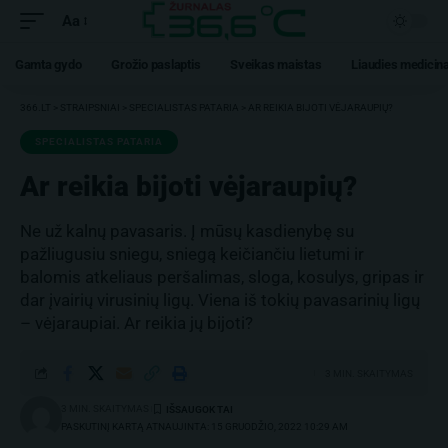
Aa
Gamta gydo
Grožio paslaptis
Sveikas maistas
Liaudies medicin
366.LT
>
STRAIPSNIAI
>
SPECIALISTAS PATARIA
>
AR REIKIA BIJOTI VĖJARAUPIŲ?
SPECIALISTAS PATARIA
Ar reikia bijoti vėjaraupių?
Ne už kalnų pavasaris. Į mūsų kasdienybę su
pažliugusiu sniegu, sniegą keičiančiu lietumi ir
balomis atkeliaus peršalimas, sloga, kosulys, gripas ir
dar įvairių virusinių ligų. Viena iš tokių pavasarinių ligų
– vėjaraupiai. Ar reikia jų bijoti?
3 MIN. SKAITYMAS
3 MIN. SKAITYMAS
PASKUTINĮ KARTĄ ATNAUJINTA: 15 GRUODŽIO, 2022 10:29 AM