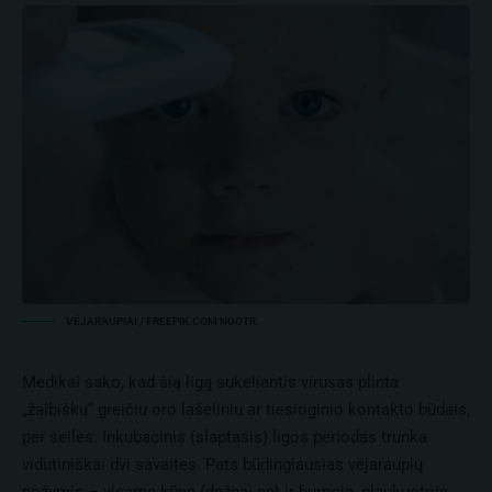
VĖJARAUPIAI / FREEPIK.COM NUOTR.
Medikai sako, kad šią ligą sukeliantis virusas plinta
„žaibišku“ greičiu oro lašeliniu ar tiesioginio kontakto būdais,
per seiles. Inkubacinis (slaptasis) ligos periodas trunka
vidutiniškai dvi savaites. Pats būdingiausias vėjaraupių