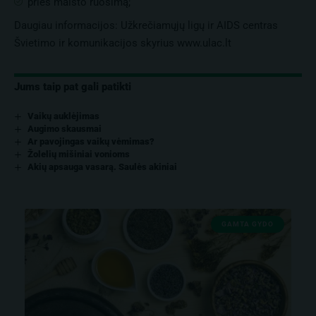
prieš maisto ruošimą;
Daugiau informacijos: Užkrečiamųjų ligų ir AIDS centras
Švietimo ir komunikacijos skyrius
www.ulac.lt
Jums taip pat gali patikti
Vaikų auklėjimas
Augimo skausmai
Ar pavojingas vaikų vėmimas?
Žolelių mišiniai vonioms
Akių apsauga vasarą. Saulės akiniai
GAMTA GYDO