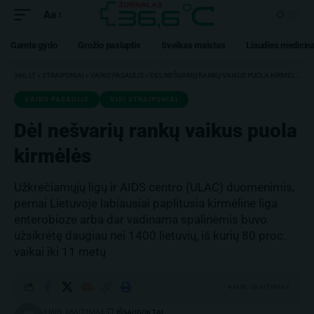
Aa
Gamta gydo
Grožio paslaptis
Sveikas maistas
Liaudies medicin
366.LT
>
STRAIPSNIAI
>
VAIKO PASAULIS
>
DĖL NEŠVARIŲ RANKŲ VAIKUS PUOLA KIRMĖLĖS
VAIKO PASAULIS
VISI STRAIPSNIAI
Dėl nešvarių rankų vaikus puola
kirmėlės
Užkrečiamųjų ligų ir AIDS centro (ULAC) duomenimis,
pernai Lietuvoje labiausiai paplitusia kirmėline liga
enterobioze arba dar vadinama spalinėmis buvo
užsikrėtę daugiau nei 1400 lietuvių, iš kurių 80 proc.
vaikai iki 11 metų
4 MIN. SKAITYMAS
4 MIN. SKAITYMAS