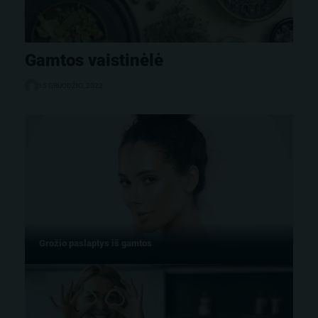
Gamtos vaistinėlė
15 GRUODŽIO, 2022
Grožio paslaptys iš gamtos