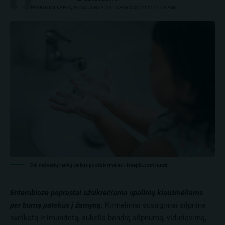
PASKUTINĮ KARTĄ ATNAUJINTA: 23 LAPKRIČIO, 2022 11:18 AM
Dėl nešvarių rankų vaikus puola kirmėlės / freepik.com nuotr.
Enterobioze paprastai užsikrečiama spalinių kiaušinėliams
per burną patekus į žarnyną.
Kirmėliniai susirgimai silpnina
sveikatą ir imunitetą, sukelia bendrą silpnumą, viduriavimą,