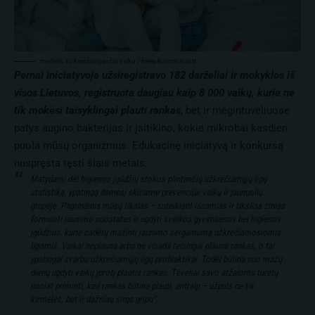
moteris su karščiuojančiu vaiku / freepik.com nuotr.
Pernai iniciatyvoje užsiregistravo 182 darželiai ir mokyklos iš
visos Lietuvos, registruota daugiau kaip 8 000 vaikų, kurie ne
tik mokėsi taisyklingai plauti rankas
, bet ir mėgintuvėliuose
patys augino bakterijas ir įsitikino, kokie mikrobai kasdien
puola mūsų organizmus. Edukacinę iniciatyvą ir konkursą
nuspręsta tęsti šiais metais.
Matydami dėl higienos įgūdžių stokos plintančių užkrečiamųjų ligų
statistiką, ypatingą dėmesį skiriame prevencijai vaikų ir jaunuolių
grupėje. Pagrindinis mūsų tikslas – suteikiant išsamias ir tikslias žinias
formuoti jaunimo nuostatas ir ugdyti sveikos gyvensenos bei higienos
įgūdžius, kurie padėtų mažinti jaunimo sergamumą užkrečiamosiomis
ligomis. Vaikai neplauna arba ne visada teisingai plauna rankas, o tai
ypatingai svarbu užkrečiamųjų ligų profilaktikai. Todėl būtina nuo mažų
dienų ugdyti vaikų įprotį plautis rankas. Tėveliai savo atžaloms turėtų
nuolat priminti, kad rankas būtina plauti, antraip – užpuls ne tik
kirmėlės, bet ir dažniau sirgs gripu“,