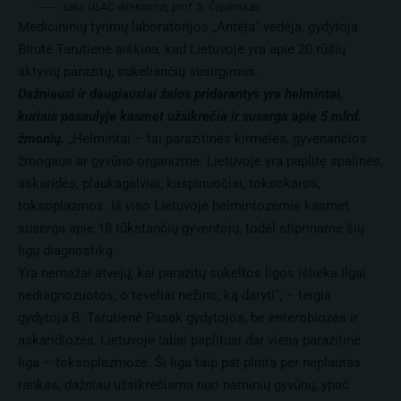
sako ULAC direktorius, prof. S. Čaplinskas.
Medicininių tyrimų laboratorijos „Antėja“ vedėja, gydytoja
Birutė Tarutienė aiškina, kad Lietuvoje yra apie 20 rūšių
aktyvių parazitų, sukeliančių susirgimus.
Dažniausi ir daugiausiai žalos pridarantys yra helmintai,
kuriais pasaulyje kasmet užsikrečia ir suserga apie 5 mlrd.
žmonių.
„Helmintai – tai parazitinės kirmėlės, gyvenančios
žmogaus ar gyvūno organizme. Lietuvoje yra paplitę spalinės,
askaridės, plaukagalviai, kaspinuočiai, toksokaros,
toksoplazmos. Iš viso Lietuvoje helmintozėmis kasmet
suserga apie 18 tūkstančių gyventojų, todėl stipriname šių
ligų diagnostiką.
Yra nemažai atvejų, kai parazitų sukeltos ligos išlieka ilgai
nediagnozuotos, o tėveliai nežino, ką daryti“, – teigia
gydytoja B. Tarutienė Pasak gydytojos, be enterobiozės ir
askaridiozės, Lietuvoje labai paplitusi dar viena parazitinė
liga – toksoplazmozė. Ši liga taip pat plinta per neplautas
rankas, dažniau užsikrečiama nuo naminių gyvūnų, ypač