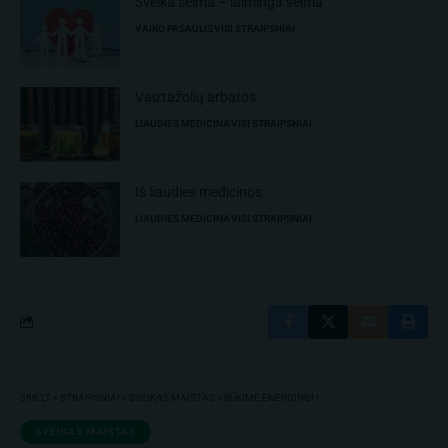
Sveika šeima – laiminga šeima
VAIKO PASAULIS
VISI STRAIPSNIAI
Vaiztažolių arbatos
LIAUDIES MEDICINA
VISI STRAIPSNIAI
Iš liaudies medicinos
LIAUDIES MEDICINA
VISI STRAIPSNIAI
366.LT
>
STRAIPSNIAI
>
SVEIKAS MAISTAS
>
BŪKIME ENERGINGI !
SVEIKAS MAISTAS