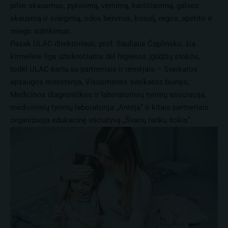
pilvo skausmus, pykinimą, vėmimą, karščiavimą, galvos
skausmą ir svaigimą, odos bėrimus, kosulį, regos, apetito ir
miego sutrikimus.
Pasak ULAC direktoriaus, prof. Sauliaus Čaplinsko, šia
kirmėline liga užsikrečiama dėl higienos įgūdžių stokos,
todėl ULAC kartu su partneriais ir rėmėjais – Sveikatos
apsaugos ministerija, Visuomenės sveikatos biurais,
Medicinos diagnostikos ir laboratorinių tyrimų asociacija,
medicininių tyrimų laboratorija „Antėja“ ir kitais partneriais
organizuoja edukacinę iniciatyvą „Švarių rankų šokis“.