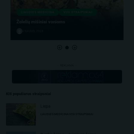
LIAUDIES MEDICINA
VISI STRAIPSNIAI
Žolelių mišiniai vonioms
3 SAUSIO, 2023
- REKLAMA -
Kiti populiarus straipsniai
Liepa
LIAUDIES MEDICINA
VISI STRAIPSNIAI