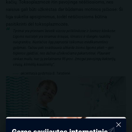
kačių. Toksoplazmozė itin pavojinga nėščiosioms, nes
vaisius gali būti užkrėstas dar būdamas motinos įsčiose. Ši
liga sukelia apsigimimus, todėl nėščiosioms būtina
pasitikrinti dėl toksoplazmozės.
Tyrimai yra prieinami beveik visose poliklinikose ir šeimos klinikose.
Ligoms nustatyti yra tiriamas kraujas, išmatos ir išangės raukšlių
nuograndos. Nustačius ligą paprastai taikomas medikamentinis
gydymas. Tačiau pati svarbiausia užkarda šioms ligoms plisti – geri
higienos įgūdžiai, nes dažnai užsikrečiama pakartotinai. Plaunant
rankas muilu, nuo jų pašalinama 95 proc. žmogui pavojingų bakterijų,
virusų, kirmėlių kiaušinėlių“,
akcentuoja gydytoja B. Tarutienė.
Geros savijautos internetinis